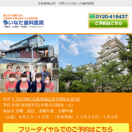
広島県福山市 引野小入口近くの歯科医院
電
2
住所
〒721-0942 広島県福山市引野町4-20-30
平日 9:00-18:00(平日) 9:00-13:00(水・土)
休診日 日曜、祝日、水曜午後、土曜午後
（お盆）８月１３～１５日、（年末年始）１２月２９日～１月４日