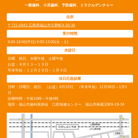
一般歯科、小児歯科、予防歯科、ミラクルデンチャー
住所
〒721-0942 広島県福山市引野町4-20-30
受付時間
9:00-18:00(平日) 9:00-13:00(水・土)
休診日
日曜、祝日、水曜午後、土曜午後
お盆：８月１３～１５日
年末年始：１２月２９日～１月４日
休日応急診療
日時：日曜日、祝日、（お盆）8月15日、（年末年始）12月30日～1月3
日
診療時間：午前10時～午後4時
場所：福山市歯科医師会 口腔保健センター、福山市南蔵王町6-19-34